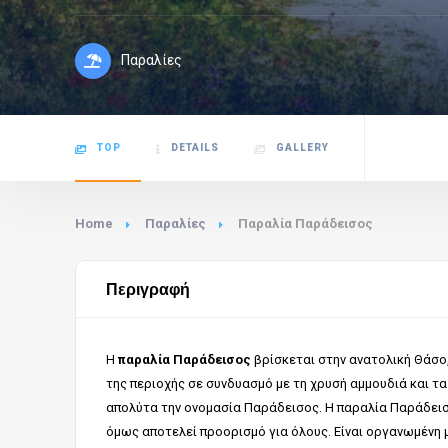
Παραλίες
TOP
DETAILS
GALLERY
Home
Παραλίες
Παραλία Παράδεισος
Περιγραφή
Η
παραλία Παράδεισος
βρίσκεται στην ανατολική Θάσο,
της περιοχής σε συνδυασμό με τη χρυσή αμμουδιά και τα
απολύτα την ονομασία Παράδεισος. Η παραλία Παράδεισ
όμως αποτελεί προορισμό για όλους. Είναι οργανωμένη 